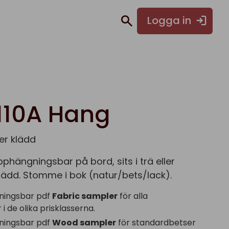
Logga in
110A Hang
ller klädd
pphängningsbar på bord, sits i trä eller
ädd. Stomme i bok (natur/bets/lack).
ningsbar pdf
Fabric sampler
för alla
i de olika prisklasserna.
ningsbar pdf
Wood sampler
för standardbetser