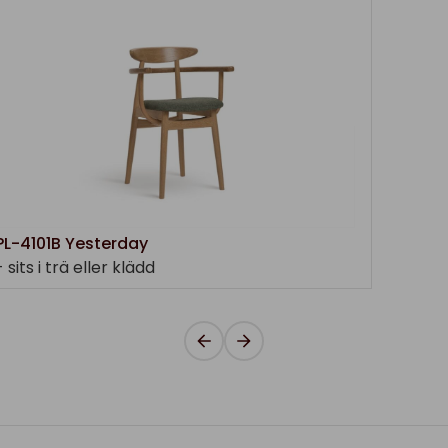
PL-4101B Yesterday
- sits i trä eller klädd