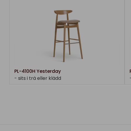
PL-4100H Yesterday
- sits i trä eller klädd