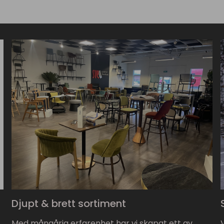
Djupt & brett sortiment
Med mångårig erfarenhet har vi skapat ett av