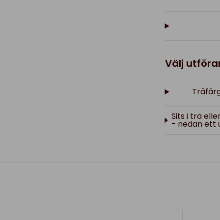
Välj utför
Träfärg
Sits i trä el
- nedan ett 