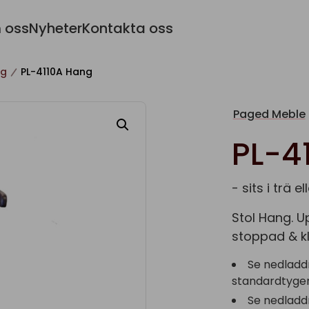
 oss
Nyheter
Kontakta oss
ng
PL-4110A Hang
Paged Meble
PL-4
- sits i trä e
Stol Hang. U
stoppad & kl
Se nedladd
standardtyger 
Se nedladd