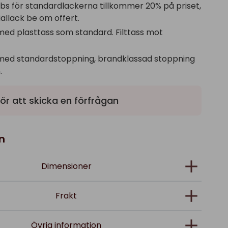
obs för standardlackerna tillkommer 20% på priset,
allack be om offert.
med plasttass som standard. Filttass mot
med standardstoppning, brandklassad stoppning
.
ör att skicka en förfrågan
n
Dimensioner
Frakt
Övrig information