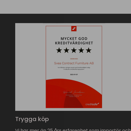
Trygga köp
Vi har mer än 25 års erfarenhet som importör och