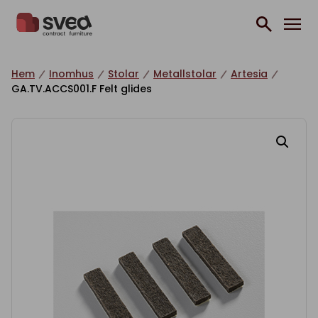
Hoppa till innehåll
Hem
Inomhus
Stolar
Metallstolar
Artesia
GA.TV.ACCS001.F Felt glides