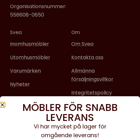
Organisationsnummer:
556608-0650
Svea
Om
Inomhusmöbler
Om Svea
Utomhusmöbler
Kontakta oss
Varumärken
Allmänna
försäljningsvillkor
Nyheter
Integritetspolicy
MÖBLER FÖR SNABB
Sociala media
LEVERANS
Facebook
Vi har mycket på lager för
omgående leverans!
Instagram