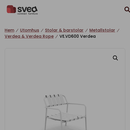
Hoppa till innehåll
Hem
Utomhus
Stolar & barstolar
Metallstolar
Verdea & Verdea Rope
VE.VD600 Verdea