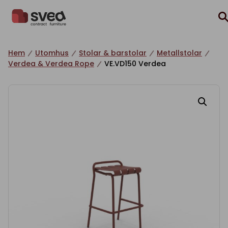
Hoppa till innehåll
Hem
Utomhus
Stolar & barstolar
Metallstolar
Verdea & Verdea Rope
VE.VD150 Verdea