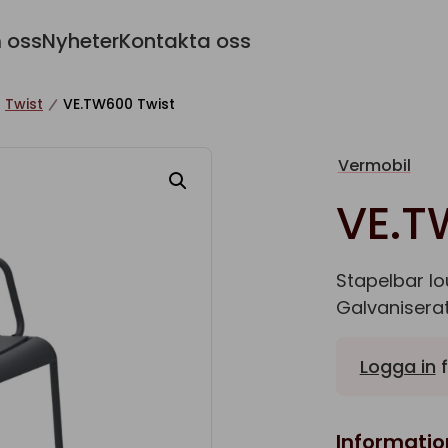
 oss
Nyheter
Kontakta oss
Twist
VE.TW600 Twist
Vermobil
VE.T
Stapelbar lo
Galvaniserat 
Logga in
f
Informatio