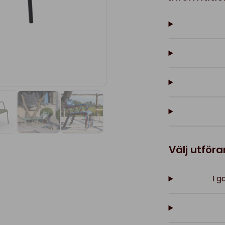
Välj utför
I g