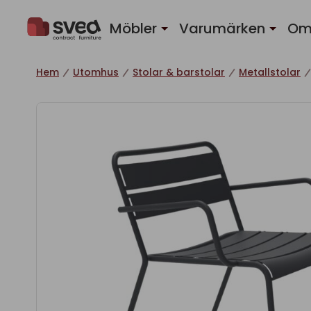
Hoppa till innehåll
Möbler
Varumärken
Om
Hem
Utomhus
Stolar & barstolar
Metallstolar