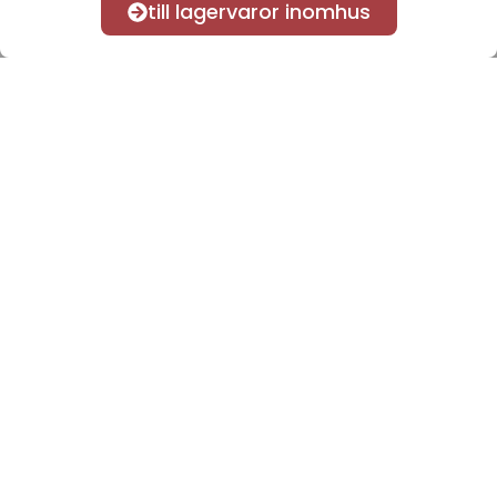
till lagervaror inomhus
Anmäl dig till vårt nyhetsbrev
för att få nyheter och
information.
Kontakta oss
info@sveacontract.se
+46 (0)13-4705080
Svea Contract Furniture AB