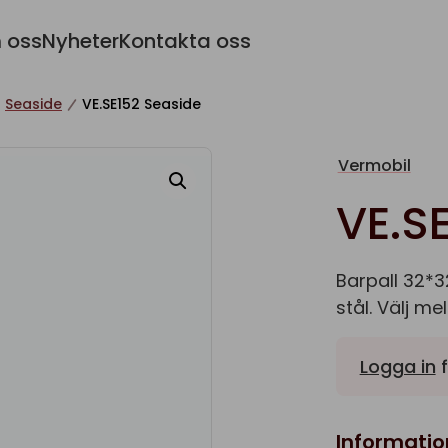
 oss
Nyheter
Kontakta oss
Seaside
VE.SE152 Seaside
Vermobil
VE.S
Barpall 32*3
stål. Välj me
Logga in
f
Informatio