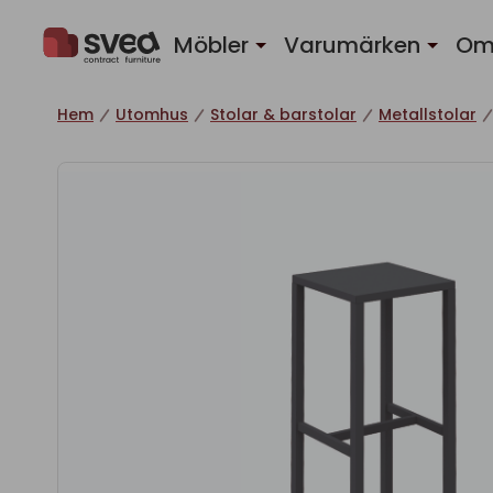
Hoppa till innehåll
Möbler
Varumärken
Om
Hem
Utomhus
Stolar & barstolar
Metallstolar