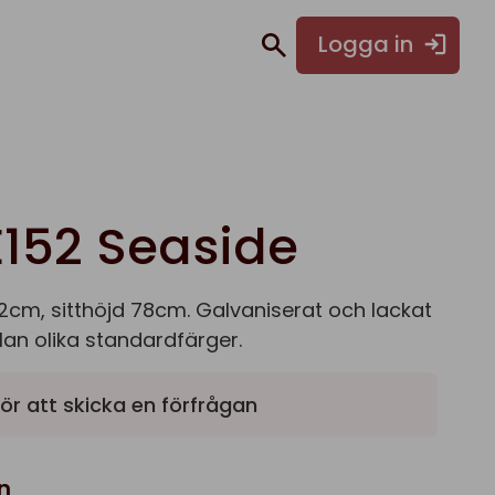
Logga in
E152 Seaside
2cm, sitthöjd 78cm. Galvaniserat och lackat
llan olika standardfärger.
ör att skicka en förfrågan
n