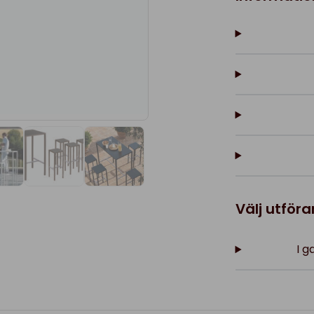
Välj utför
I g