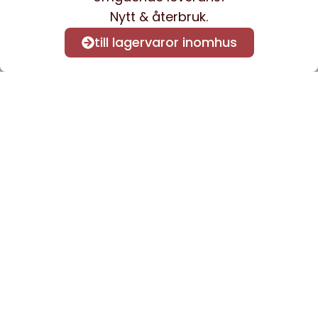
Nytt & återbruk.
till lagervaror inomhus
Anmäl dig till vårt nyhetsbrev
för att få nyheter och
information.
Kontakta oss
info@sveacontract.se
+46 (0)13-4705080