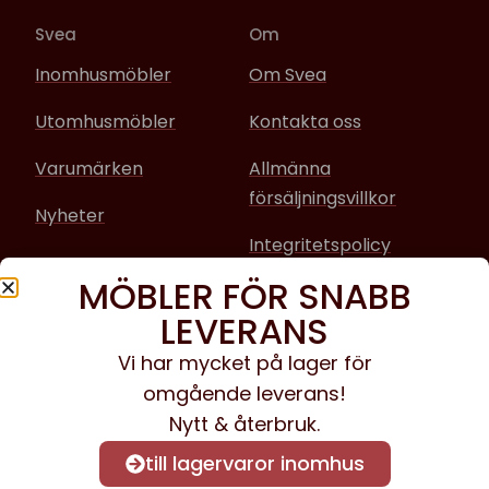
Svea
Om
Inomhusmöbler
Om Svea
Utomhusmöbler
Kontakta oss
Varumärken
Allmänna
försäljningsvillkor
Nyheter
Integritetspolicy
MÖBLER FÖR SNABB
Sociala media
LEVERANS
Facebook
Vi har mycket på lager för
omgående leverans!
Instagram
Nytt & återbruk.
till lagervaror inomhus