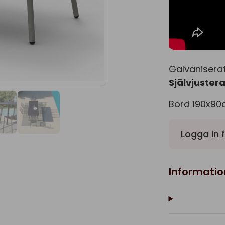
Galvaniserat 
Självjuster
Bord 190x90
Logga in
f
Informatio