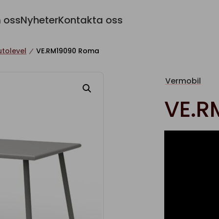
 oss
Nyheter
Kontakta oss
tolevel
VE.RM19090 Roma
Vermobil
VE.R