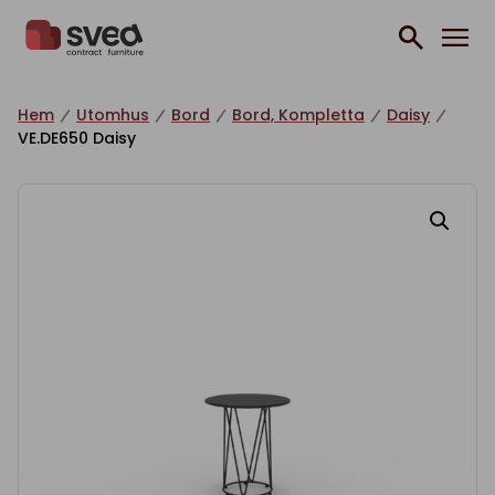
Hoppa till innehåll
Hem
Utomhus
Bord
Bord, Kompletta
Daisy
VE.DE650 Daisy