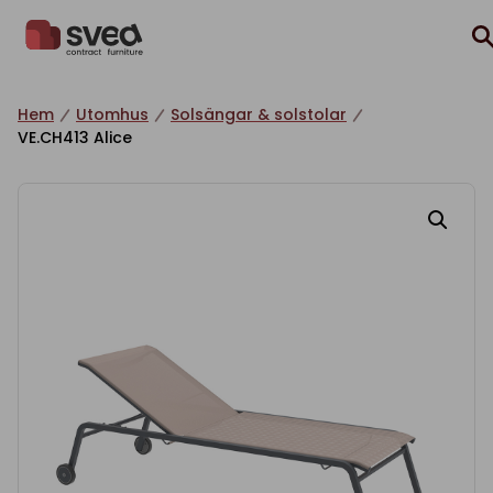
Hoppa till innehåll
Hem
Utomhus
Solsängar & solstolar
VE.CH413 Alice