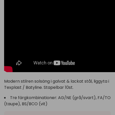
Modern stilren solsäng i galvat & lackat stål, liggyta i
Texplast / Batyline. Stapelbar 10st.
Tre färgkombinationer: AG/NE (grå/svart), FA/TO
(taupe), BS/BCO (vit)