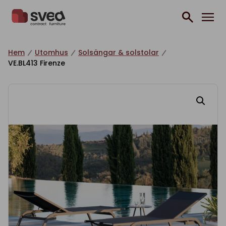
Hoppa till innehåll
Hem
Utomhus
Solsängar & solstolar
VE.BL413 Firenze