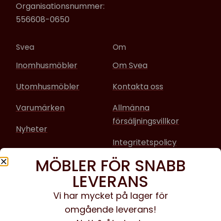
Organisationsnummer:
556608-0650
Svea
Om
Inomhusmöbler
Om Svea
Utomhusmöbler
Kontakta oss
Varumärken
Allmänna
försäljningsvillkor
Nyheter
Integritetspolicy
MÖBLER FÖR SNABB
Sociala media
LEVERANS
Facebook
Vi har mycket på lager för
omgående leverans!
Instagram