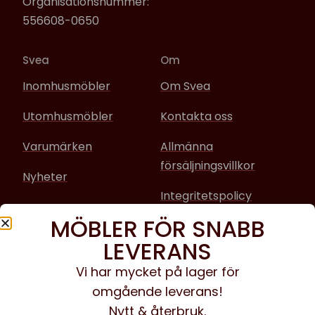
Organisationsnummer:
556608-0650
Svea
Om
Inomhusmöbler
Om Svea
Utomhusmöbler
Kontakta oss
Varumärken
Allmänna
försäljningsvillkor
Nyheter
Integritetspolicy
MÖBLER FÖR SNABB
Sociala media
LEVERANS
Facebook
Vi har mycket på lager för
omgående leverans!
Instagram
Nytt & återbruk.