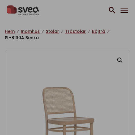
Hoppa till innehåll
Hem
Inomhus
Stolar
Trästolar
Böjträ
PL-8130A Benko