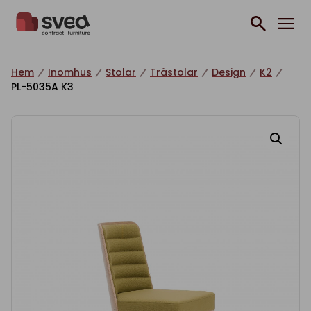
Hoppa till innehåll
Hem
Inomhus
Stolar
Trästolar
Design
K2
PL-5035A K3