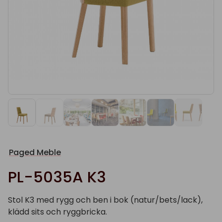
Paged Meble
PL-5035A K3
Stol K3 med rygg och ben i bok (natur/bets/lack),
klädd sits och ryggbricka.