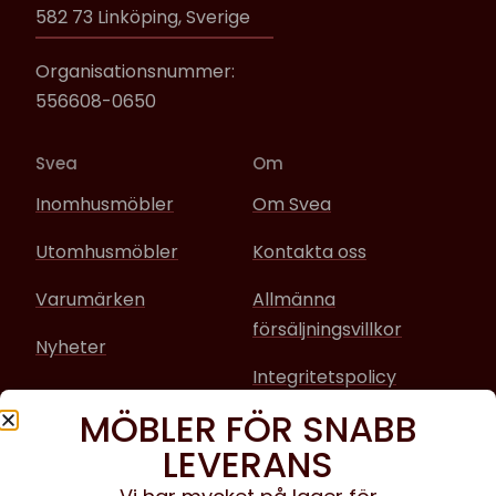
582 73 Linköping, Sverige
Organisationsnummer:
556608-0650
Svea
Om
Inomhusmöbler
Om Svea
Utomhusmöbler
Kontakta oss
Varumärken
Allmänna
försäljningsvillkor
Nyheter
Integritetspolicy
MÖBLER FÖR SNABB
Sociala media
LEVERANS
Facebook