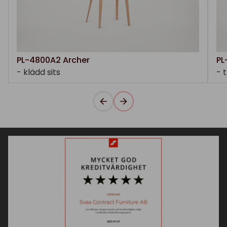
PL-4800A2 Archer
PL
- klädd sits
- 