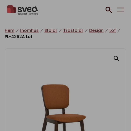
Hoppa till innehåll
Hem
Inomhus
Stolar
Trästolar
Design
Lof
PL-4282A Lof