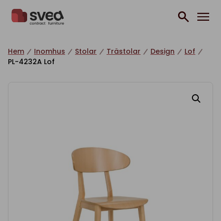
Hoppa till innehåll
Hem
Inomhus
Stolar
Trästolar
Design
Lof
PL-4232A Lof