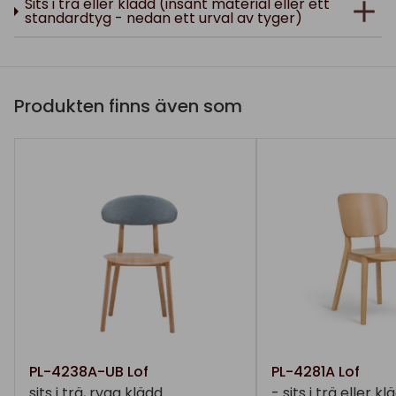
Sits i trä eller klädd (insänt material eller ett
standardtyg - nedan ett urval av tyger)
Produkten finns även som
PL-4238A-UB Lof
PL-4281A Lof
sits i trä, rygg klädd
- sits i trä eller kl