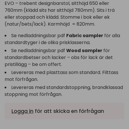
EVO – trebent designbarstol, sitthöjd 650 eller
760mm (klädd sits har sitthöjd 780mm). Sits i trä
eller stoppad och klädd. Stomme i bok eller ek
(natur/bets/lack). Karmhöjd = 820mm.
Se nedladdningsbar pdf
Fabric sampler
för alla
standardtyger i de olika prisklasserna.
Se nedladdningsbar pdf
Wood sampler
för
standardbetser och lacker – obs för lack är det
pristillägg – be om offert.
Levereras med plasttass som standard. Filttass
mot förfrågan.
Levereras med standardstoppning, brandklassad
stoppning mot förfrågan.
Logga in
för att skicka en förfrågan