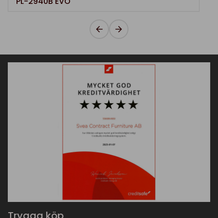
PL-2940B EVO
Trygga köp