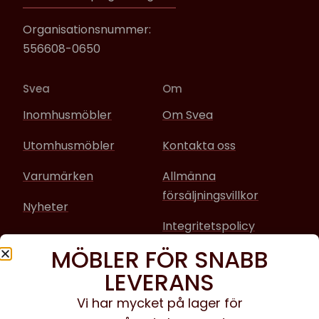
Organisationsnummer:
556608-0650
Svea
Om
Inomhusmöbler
Om Svea
Utomhusmöbler
Kontakta oss
Varumärken
Allmänna
försäljningsvillkor
Nyheter
Integritetspolicy
MÖBLER FÖR SNABB
Sociala media
LEVERANS
Facebook
Vi har mycket på lager för