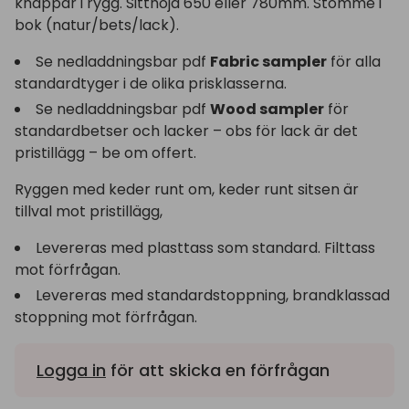
knappar i rygg. Sitthöjd 650 eller 780mm. Stomme i
bok (natur/bets/lack).
Se nedladdningsbar pdf
Fabric sampler
för alla
standardtyger i de olika prisklasserna.
Se nedladdningsbar pdf
Wood sampler
för
standardbetser och lacker – obs för lack är det
pristillägg – be om offert.
Ryggen med keder runt om, keder runt sitsen är
tillval mot pristillägg,
Levereras med plasttass som standard. Filttass
mot förfrågan.
Levereras med standardstoppning, brandklassad
stoppning mot förfrågan.
Logga in
för att skicka en förfrågan