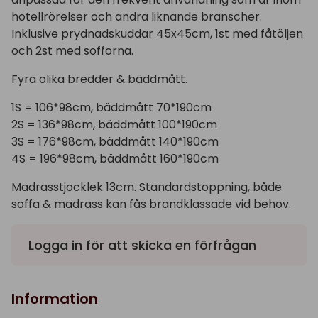
hotellrörelser och andra liknande branscher.
Inklusive prydnadskuddar 45x45cm, 1st med fåtöljen
och 2st med sofforna.
Fyra olika bredder & bäddmått.
1S = 106*98cm, bäddmått 70*190cm
2S = 136*98cm, bäddmått 100*190cm
3S = 176*98cm, bäddmått 140*190cm
4S = 196*98cm, bäddmått 160*190cm
Madrasstjocklek 13cm. Standardstoppning, både
soffa & madrass kan fås brandklassade vid behov.
Logga in
för att skicka en förfrågan
Information