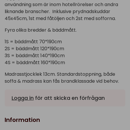
användning som är inom hotellrörelser och andra
liknande branscher. Inklusive prydnadskuddar
45x45cm, 1st med fåtöljen och 2st med sofforna.
Fyra olika bredder & bäddmått.
1S = bäddmått 70*190cm
2S = bäddmått 120*190cm
3S = bäddmått 140*190cm
4S = bäddmått 160*190cm
Madrasstjocklek 13cm. Standardstoppning, både
soffa & madrass kan fås brandklassade vid behov.
Logga in
för att skicka en förfrågan
Information