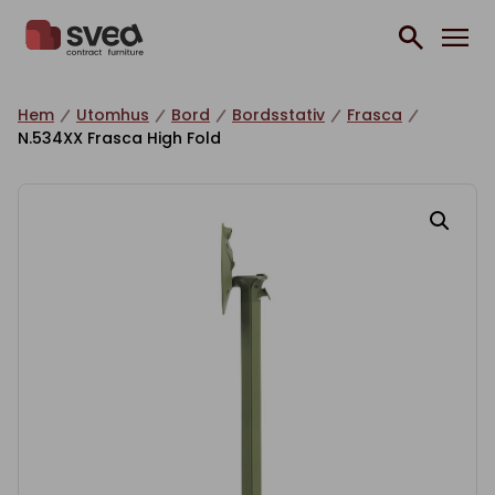
Hoppa till innehåll
Hem
Utomhus
Bord
Bordsstativ
Frasca
N.534XX Frasca High Fold