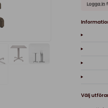
Logga in
f
Informatio
Välj utför