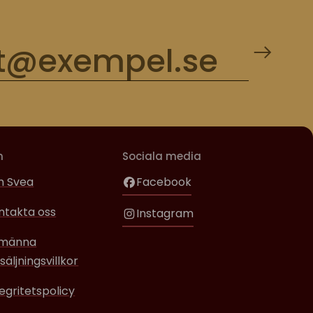
m
Sociala media
 Svea
Facebook
ntakta oss
Instagram
lmänna
säljningsvillkor
tegritetspolicy