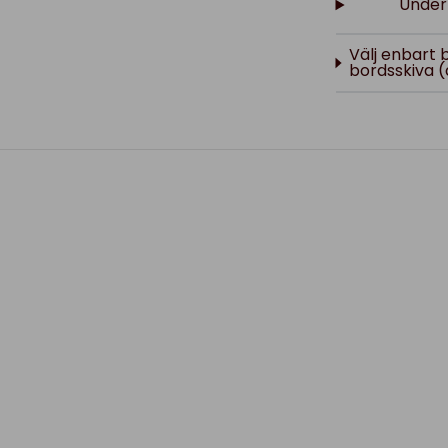
Underr
Välj enbart 
bordsskiva (