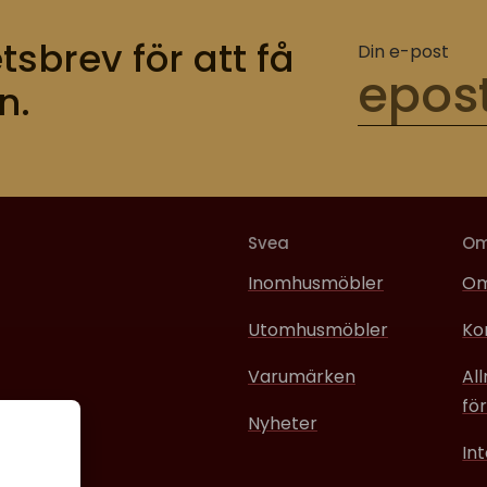
tsbrev för att få
Din e-post
n.
Svea
O
Inomhusmöbler
Om
Utomhusmöbler
Ko
Varumärken
Al
för
Nyheter
In