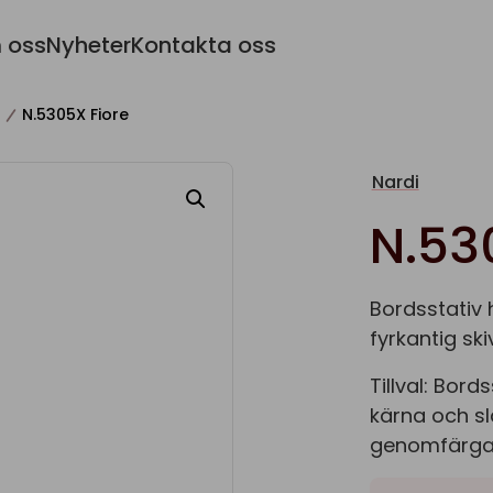
 oss
Nyheter
Kontakta oss
N.5305X Fiore
Nardi
N.53
Bordsstativ 
fyrkantig s
Tillval: Bor
kärna och s
genomfärgad