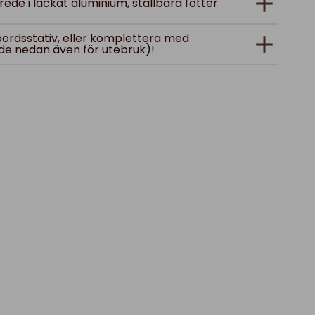
ede i lackat aluminium, ställbara fötter
bordsstativ, eller komplettera med
de nedan även för utebruk)!