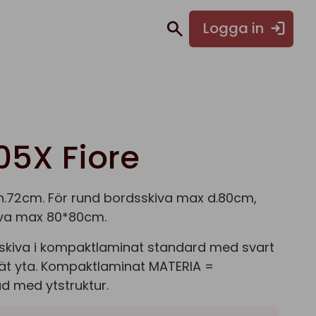
Logga in
05X Fiore
h.72cm. För rund bordsskiva max d.80cm,
kiva max 80*80cm.
dsskiva i kompaktlaminat standard med svart
lät yta. Kompaktlaminat MATERIA =
 med ytstruktur.