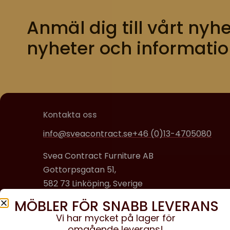
Anmäl dig till vårt nyhe
nyheter och informatio
Kontakta oss
info@sveacontract.se
+46 (0)13-4705080
Svea Contract Furniture AB
Gottorpsgatan 51,
582 73 Linköping, Sverige
MÖBLER FÖR SNABB LEVERANS
Organisationsnummer:
Vi har mycket på lager för
556608-0650
omgående leverans!