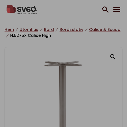
Hoppa till innehåll
Hem
Utomhus
Bord
Bordsstativ
Calice & Scudo
N.5275X Calice High