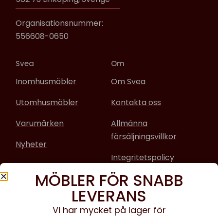
Organisationsnummer:
556608-0650
Svea
Om
Inomhusmöbler
Om Svea
Utomhusmöbler
Kontakta oss
Varumärken
Allmänna
försäljningsvillkor
Nyheter
Integritetspolicy
MÖBLER FÖR SNABB
Sociala media
LEVERANS
Facebook
Vi har mycket på lager för