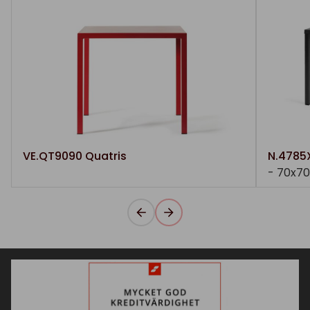
VE.QT9090 Quatris
N.4785
- 70x7