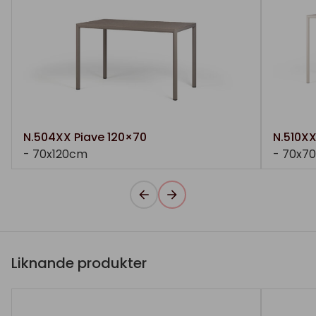
N.504XX Piave 120×70
N.510XX
- 70x120cm
- 70x7
Liknande produkter