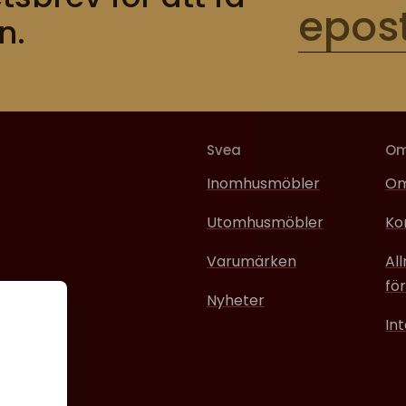
n.
Svea
O
Inomhusmöbler
Om
Utomhusmöbler
Ko
Varumärken
Al
för
Nyheter
In