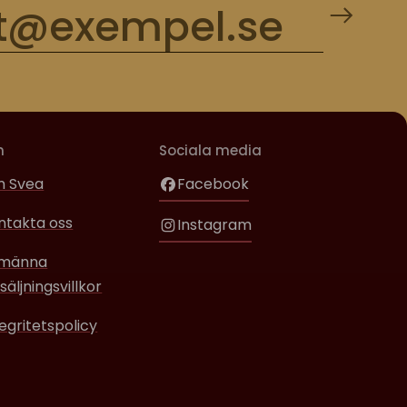
m
Sociala media
 Svea
Facebook
ntakta oss
Instagram
lmänna
säljningsvillkor
tegritetspolicy