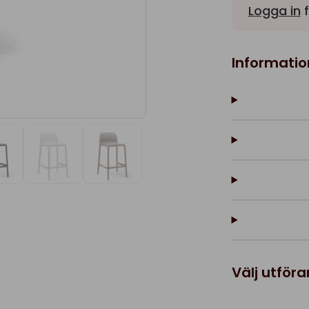
Logga in
f
Informatio
Välj utför