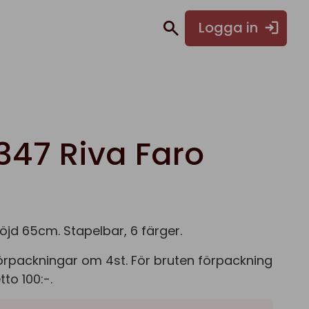
Logga in
347 Riva Faro
höjd 65cm. Stapelbar, 6 färger.
 förpackningar om 4st. För bruten förpackning
to 100:-.