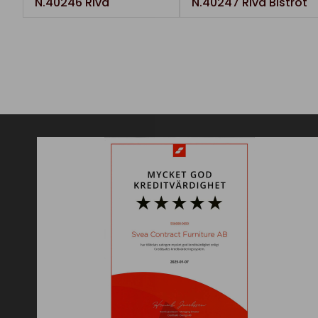
N.40246 Riva
N.40247 Riva Bistrot