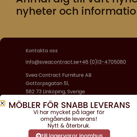
nyheter och informatio
Kontakta oss
info@sveacontract.se
+46 (0)13-4705080
Svea Contract Furniture AB
Gottorpsgatan 51,
582 73 Linköping, Sverige
MÖBLER FÖR SNABB LEVERANS
Organisationsnummer:
Vi har mycket på lager för
556608-0650
omgående leverans!
Nytt & återbruk.
till lagervaror inomhus