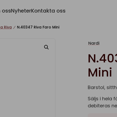
 oss
Nyheter
Kontakta oss
a Riva
N.40347 Riva Faro Mini
Nardi
N.40
Mini
Barstol, sitt
Säljs i hela
debiteras net