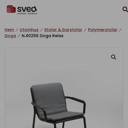
Hoppa till innehåll
Hem
Utomhus
Stolar & barstolar
Polymerstolar
Doga
N.40256 Doga Relax