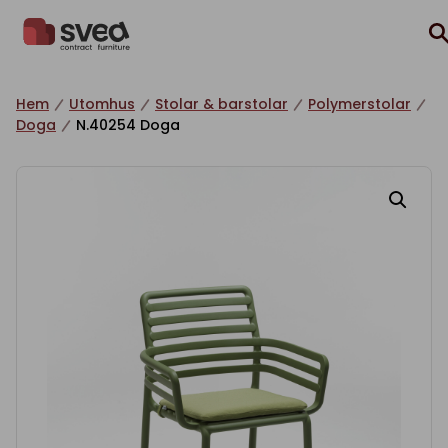
Hoppa till innehåll
Hem
Utomhus
Stolar & barstolar
Polymerstolar
Doga
N.40254 Doga