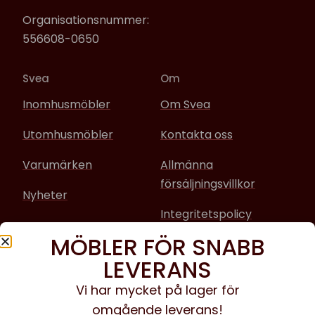
Organisationsnummer:
556608-0650
Svea
Om
Inomhusmöbler
Om Svea
Utomhusmöbler
Kontakta oss
Varumärken
Allmänna
försäljningsvillkor
Nyheter
Integritetspolicy
MÖBLER FÖR SNABB
Sociala media
LEVERANS
Facebook
Vi har mycket på lager för
omgående leverans!
Instagram