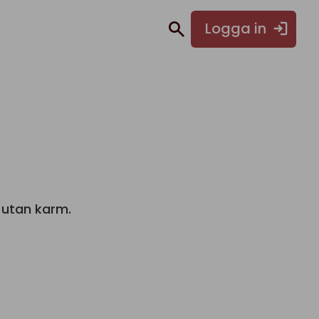
Logga in
r utan karm.