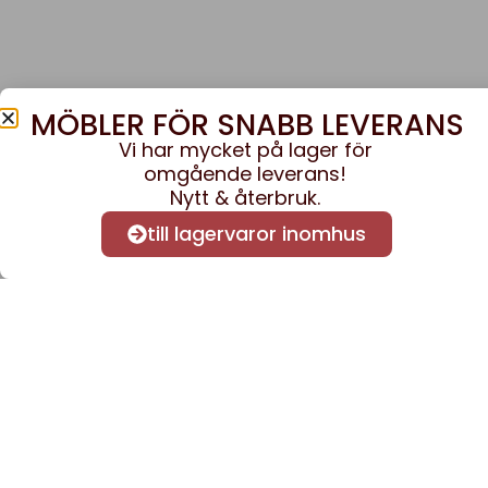
MÖBLER FÖR SNABB LEVERANS
Vi har mycket på lager för
omgående leverans!
Nytt & återbruk.
till lagervaror inomhus
Anmäl dig till vårt nyhe
nyheter och informatio