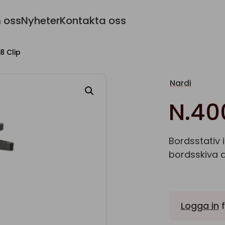
 oss
Nyheter
Kontakta oss
8 Clip
Nardi
N.40
Bordsstativ 
bordsskiva 
Logga in
f