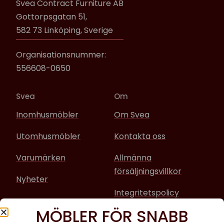
Svea Contract Furniture AB
Gottorpsgatan 51,
582 73 Linköping, Sverige
Organisationsnummer:
556608-0650
Svea
Om
Inomhusmöbler
Om Svea
Utomhusmöbler
Kontakta oss
Varumärken
Allmänna
försäljningsvillkor
Nyheter
Integritetspolicy
MÖBLER FÖR SNABB
Sociala media