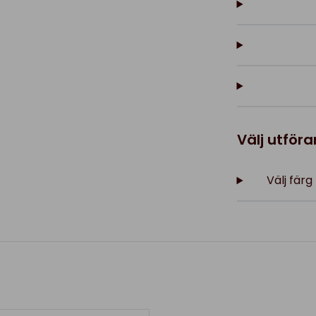
Välj utför
Välj fär