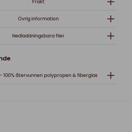
Frakt
Övrig information
Nedladdningsbara filer
ande
g - 100% återvunnen polypropen & fiberglas