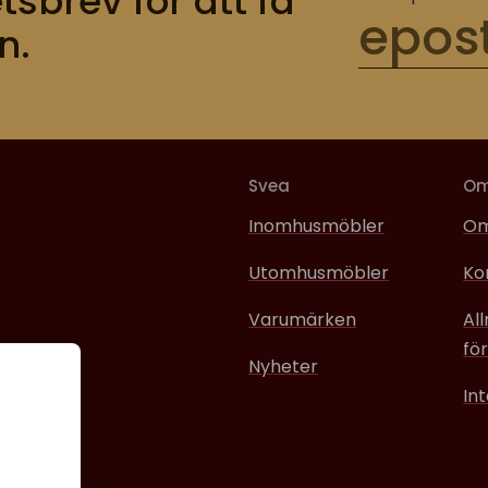
tsbrev för att få
n.
Svea
O
Inomhusmöbler
Om
Utomhusmöbler
Ko
Varumärken
Al
för
Nyheter
In