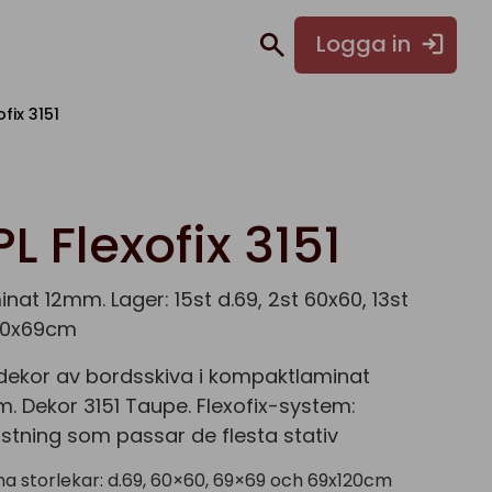
Logga in
fix 3151
L Flexofix 3151
at 12mm. Lager: 15st d.69, 2st 60x60, 13st
120x69cm
dekor av bordsskiva i kompaktlaminat
m. Dekor 3151 Taupe. Flexofix-system:
fästning som passar de flesta stativ
na storlekar: d.69, 60×60, 69×69 och 69x120cm