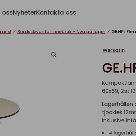
 oss
Nyheter
Kontakta oss
rans!
Bordsskivor för innebruk - Nya på lager
GE.HPL Flexo
Wersatin
GE.HP
Kompaktlamin
69x69, 2st 
Lagerhållen 
tjocklek 12m
inklusive in
4 lagerhåll