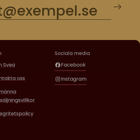
m
Sociala media
 Svea
Facebook
ntakta oss
Instagram
lmänna
säljningsvillkor
tegritetspolicy