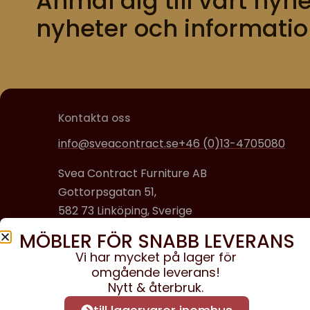
Anmäl dig till vårt nyhe
nyheter och informatio
Kontakta oss
info@sveacontract.se
+46 (0)13-4705080
Svea Contract Furniture AB
Gottorpsgatan 51,
582 73 Linköping, Sverige
MÖBLER FÖR SNABB LEVERANS
Organisationsnummer:
Vi har mycket på lager för
556608-0650
omgående leverans!
Nytt & återbruk.