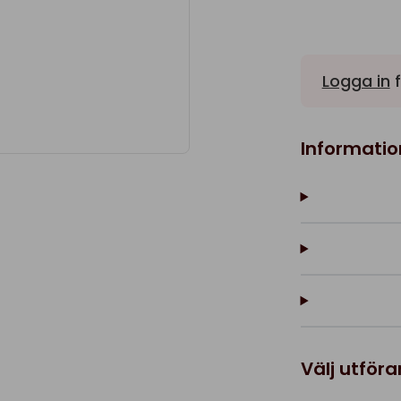
Logga in
f
Informatio
Välj utför