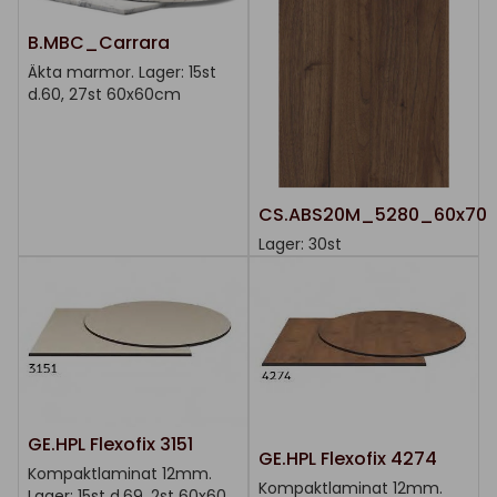
B.MBC_Carrara
Äkta marmor. Lager: 15st
d.60, 27st 60x60cm
CS.ABS20M_5280_60x70
Lager: 30st
GE.HPL Flexofix 3151
GE.HPL Flexofix 4274
Kompaktlaminat 12mm.
Kompaktlaminat 12mm.
Lager: 15st d.69, 2st 60x60,