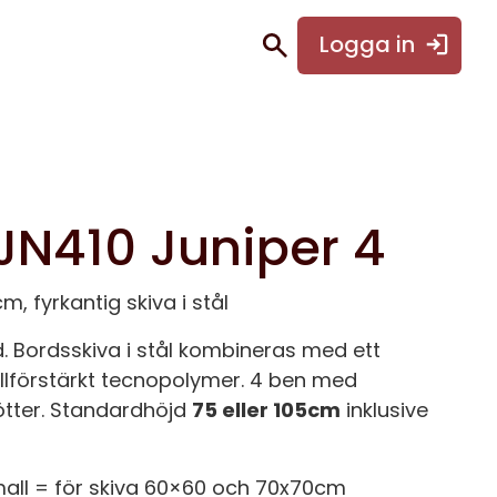
Logga in
JN410 Juniper 4
, fyrkantig skiva i stål
. Bordsskiva i stål kombineras med ett
allförstärkt tecnopolymer. 4 ben med
ötter. Standardhöjd
75 eller 105cm
inklusive
mall = för skiva 60×60 och 70x70cm