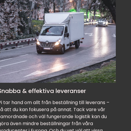
Snabba & effektiva leveranser
Vi tar hand om allt från beställning till leverans –
så att du kan fokusera på annat. Tack vare vår
samordnade och väl fungerande logistik kan du
göra även mindre beställningar från våra
producenter i Europa. Och du vet väl att vissa