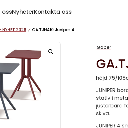
 oss
Nyheter
Kontakta oss
- NYHET 2026
GA.TJN410 Juniper 4
Gaber
GA.T
höjd 75/105cm
JUNIPER bord
stativ i met
justerbara f
skiva.
JUNIPER 4 s