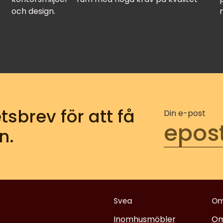
och design.
tsbrev för att få
Din e-post
n.
Svea
O
Inomhusmöbler
Om