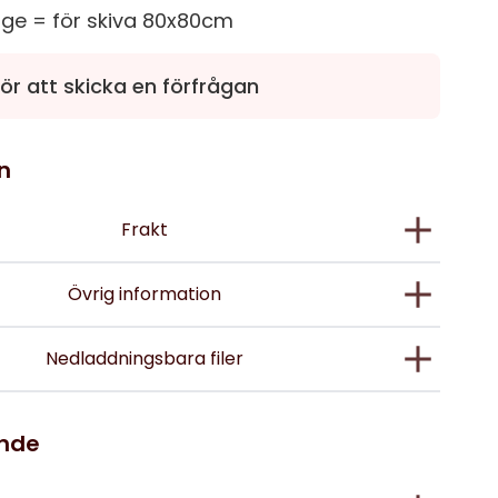
rge = för skiva 80x80cm
ör att skicka en förfrågan
n
Frakt
Övrig information
Nedladdningsbara filer
ande