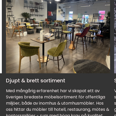
Djupt & brett sortiment
Med mångårig erfarenhet har vi skapat ett av
Sveriges bredaste möbelsortiment för offentliga
miljöer, både av inomhus & utomhusmöbler. Hos
oss hittar du möbler till hotell, restaurang, mötes &
kontorsmiljöer - rum med höga krav på kvalitet