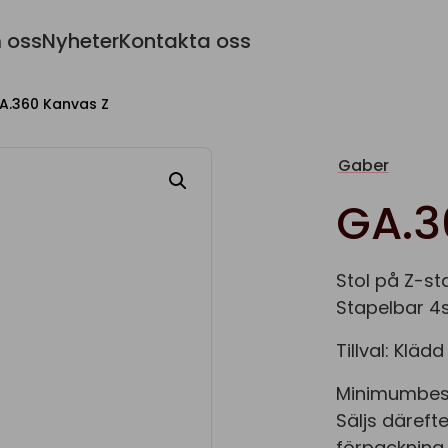
 oss
Nyheter
Kontakta oss
A.360 Kanvas Z
Gaber
GA.3
Stol på Z-st
Stapelbar 4st
Tillval: Klädd 
Minimumbestä
Säljs däreft
förpackning 