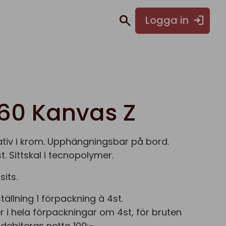
Logga in
60 Kanvas Z
ativ i krom. Upphängningsbar på bord.
. Sittskal i tecnopolymer.
sits.
llning 1 förpackning à 4st.
er i hela förpackningar om 4st, för bruten
debiteras netto 100:-.