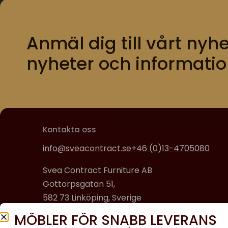
Anmäl dig till vårt nyhe
nyheter och informatio
Kontakta oss
info@sveacontract.se
+46 (0)13-4705080
Svea Contract Furniture AB
Gottorpsgatan 51,
582 73 Linköping, Sverige
MÖBLER FÖR SNABB LEVERANS
Organisationsnummer: