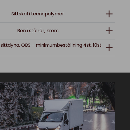
Sittskal i tecnopolymer
Ben i stålrör, krom
dd sittdyna. OBS – minimumbeställning 4st, 10st