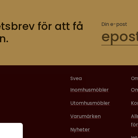
tsbrev för att få
Din e-post
n.
Svea
O
Inomhusmöbler
Om
Utomhusmöbler
Ko
Varumärken
Al
för
Nyheter
In