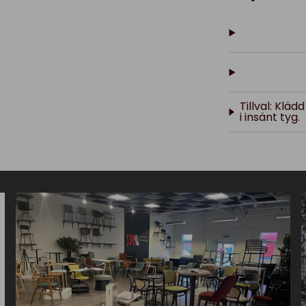
Tillval: Klä
i insänt tyg.