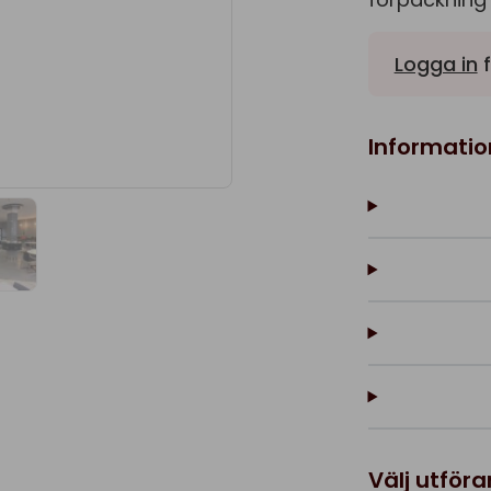
Logga in
f
Informatio
Välj utför