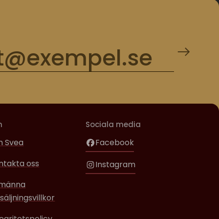
m
Sociala media
 Svea
Facebook
ntakta oss
Instagram
lmänna
säljningsvillkor
tegritetspolicy