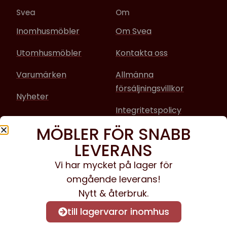
Svea
Om
Inomhusmöbler
Om Svea
Utomhusmöbler
Kontakta oss
Varumärken
Allmänna
försäljningsvillkor
Nyheter
Integritetspolicy
MÖBLER FÖR SNABB
Sociala media
LEVERANS
Facebook
Vi har mycket på lager för
omgående leverans!
Instagram
Nytt & återbruk.
till lagervaror inomhus