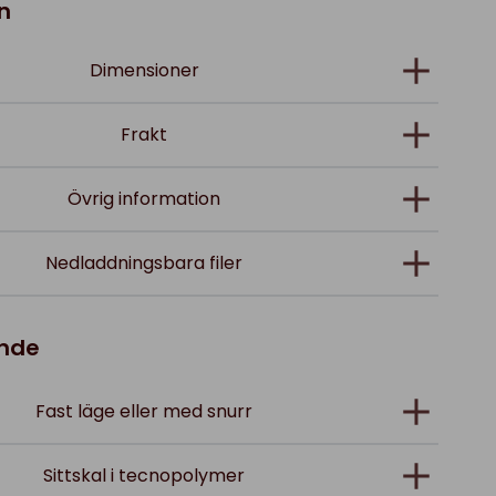
n
Dimensioner
Frakt
Övrig information
Nedladdningsbara filer
ande
Fast läge eller med snurr
Sittskal i tecnopolymer