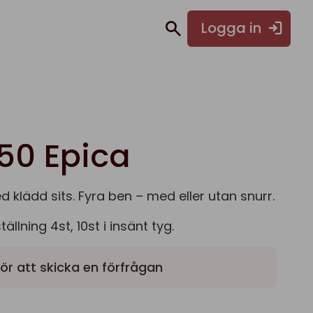
Logga in
50 Epica
 klädd sits. Fyra ben – med eller utan snurr.
lning 4st, 10st i insänt tyg.
ör att skicka en förfrågan