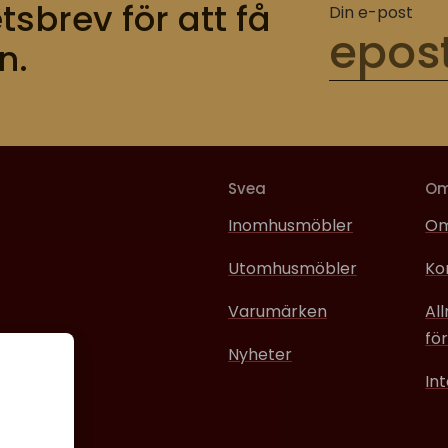
tsbrev för att få
Din e-post
n.
Svea
O
Inomhusmöbler
Om
Utomhusmöbler
Ko
Varumärken
Al
för
Nyheter
In