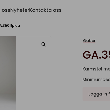
 oss
Nyheter
Kontakta oss
A.350 Epica
Gaber
GA.3
Karmstol med
Minimumbestäl
Logga in
f