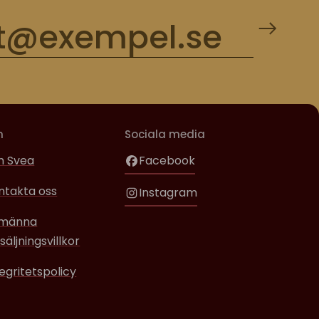
m
Sociala media
 Svea
Facebook
ntakta oss
Instagram
lmänna
säljningsvillkor
tegritetspolicy