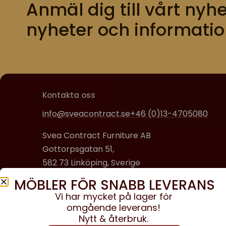
Anmäl dig till vårt nyhe
nyheter och informatio
Kontakta oss
info@sveacontract.se
+46 (0)13-4705080
Svea Contract Furniture AB
Gottorpsgatan 51,
582 73 Linköping, Sverige
MÖBLER FÖR SNABB LEVERANS
Organisationsnummer:
Vi har mycket på lager för
556608-0650
omgående leverans!
Nytt & återbruk.