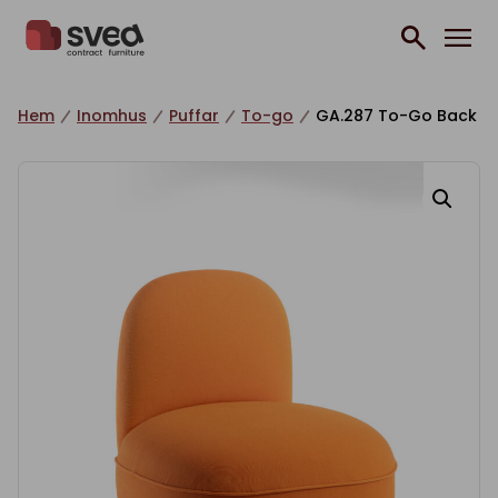
Hoppa till innehåll
Hem
Inomhus
Puffar
To-go
GA.287 To-Go Back