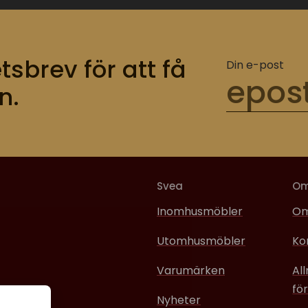
tsbrev för att få
Din e-post
n.
Svea
O
Inomhusmöbler
Om
Utomhusmöbler
Ko
Varumärken
Al
för
Nyheter