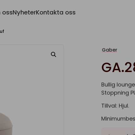
 oss
Nyheter
Kontakta oss
uf
Gaber
GA.2
Bullig loung
Stoppning PU-
Tillval: Hjul.
Minimumbest