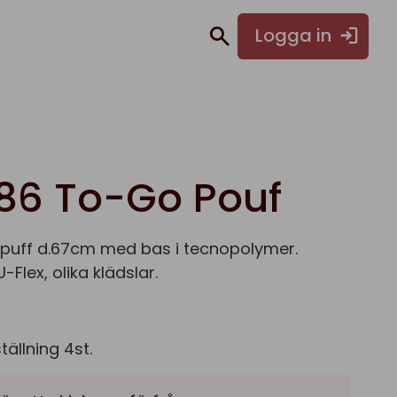
Logga in
86 To-Go Pouf
epuff d.67cm med bas i tecnopolymer.
Flex, olika klädslar.
ällning 4st.