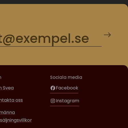
m
Sociala media
 Svea
Facebook
ntakta oss
Instagram
lmänna
säljningsvillkor