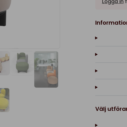
Logga in
f
Informatio
Välj utför