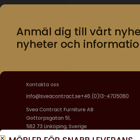
Anmäl dig till vårt nyhe
nyheter och informatio
Kontakta oss
info@sveacontract.se
+46 (0)13-4705080
Svea Contract Furniture AB
Gottorpsgatan 51,
582 73 Linköping, Sverige