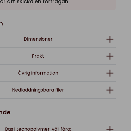
ör att skicka en förfrågan
n
Dimensioner
Frakt
Övrig information
Nedladdningsbara filer
ande
Bas i tecnopolymer, välj färg: