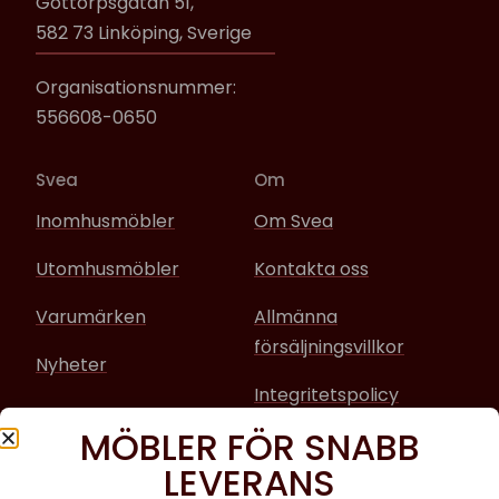
Gottorpsgatan 51,
582 73 Linköping, Sverige
Organisationsnummer:
556608-0650
Svea
Om
Inomhusmöbler
Om Svea
Utomhusmöbler
Kontakta oss
Varumärken
Allmänna
försäljningsvillkor
Nyheter
Integritetspolicy
MÖBLER FÖR SNABB
Sociala media
LEVERANS