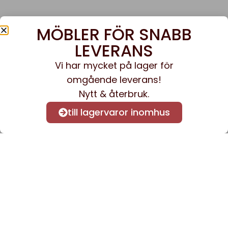
MÖBLER FÖR SNABB
LEVERANS
Vi har mycket på lager för
omgående leverans!
Nytt & återbruk.
till lagervaror inomhus
Anmäl dig till vårt nyhetsbrev
för att få nyheter och
information.