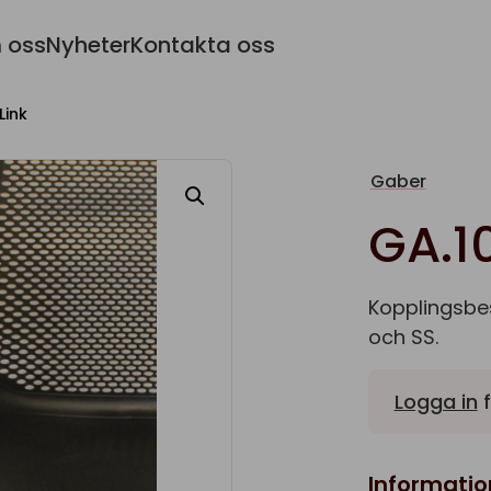
 oss
Nyheter
Kontakta oss
Link
Gaber
GA.1
Kopplingsbes
och SS.
Logga in
f
Informatio