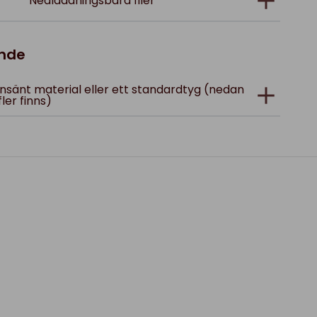
Nedladdningsbara filer
ande
; insänt material eller ett standardtyg (nedan
fler finns)