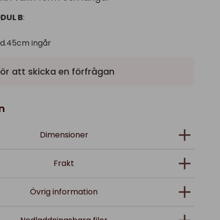
DUL B
:
 d.45cm ingår
ör att skicka en förfrågan
n
Dimensioner
Frakt
Övrig information