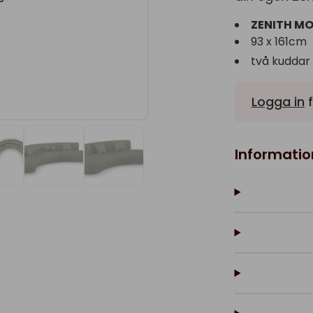
ZENITH MO
93 x 161cm
två kuddar
Logga in
f
Informatio