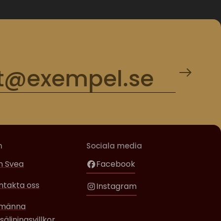
m
Sociala media
 Svea
Facebook
ntakta oss
Instagram
lmänna
säljningsvillkor