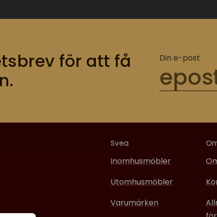
tsbrev för att få
Din e-post
n.
Svea
O
Inomhusmöbler
Om
Utomhusmöbler
Ko
Varumärken
Al
för