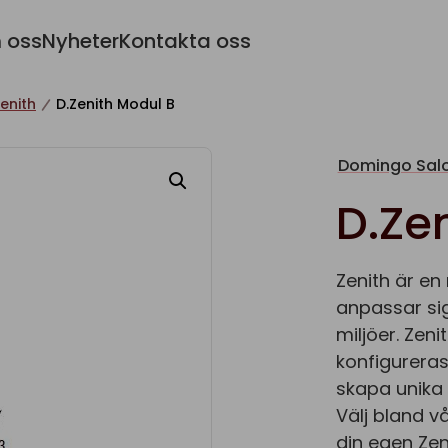
 oss
Nyheter
Kontakta oss
enith
D.Zenith Modul B
Domingo Salo
D.Ze
Zenith är en
anpassar sig
miljöer. Zen
konfigureras
skapa unika 
Välj bland v
din egen Zen