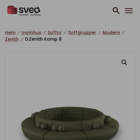
Hoppa till innehåll
Hem
Inomhus
Soffor
Soffgrupper
Modern
Zenith
D.Zenith Komp 8