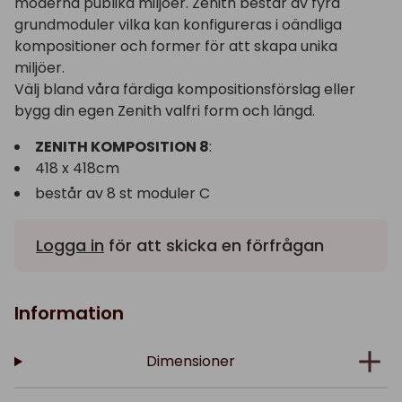
moderna publika miljöer. Zenith består av fyra
grundmoduler vilka kan konfigureras i oändliga
kompositioner och former för att skapa unika
miljöer.
Välj bland våra färdiga kompositionsförslag eller
bygg din egen Zenith valfri form och längd.
ZENITH KOMPOSITION 8
:
418 x 418cm
består av 8 st moduler C
Logga in
för att skicka en förfrågan
Information
Dimensioner