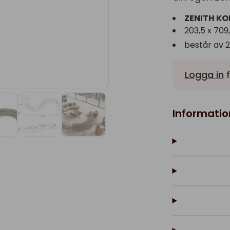
ZENITH KO
203,5 x 70
består av 2
Logga in
f
Informatio