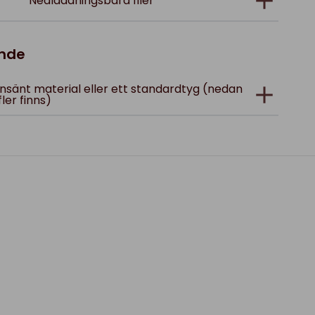
Nedladdningsbara filer
ande
; insänt material eller ett standardtyg (nedan
fler finns)