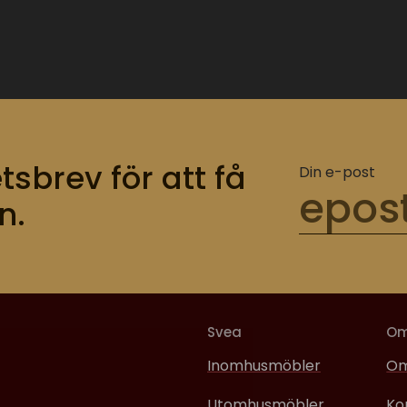
tsbrev för att få
Din e-post
n.
Svea
O
Inomhusmöbler
Om
Utomhusmöbler
Ko