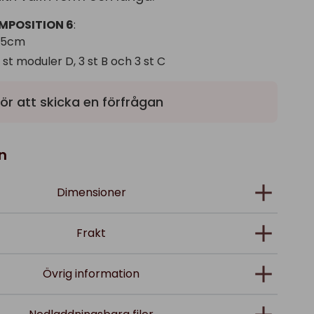
MPOSITION 6
:
9,5cm
 st moduler D, 3 st B och 3 st C
ör att skicka en förfrågan
n
Dimensioner
Frakt
Övrig information