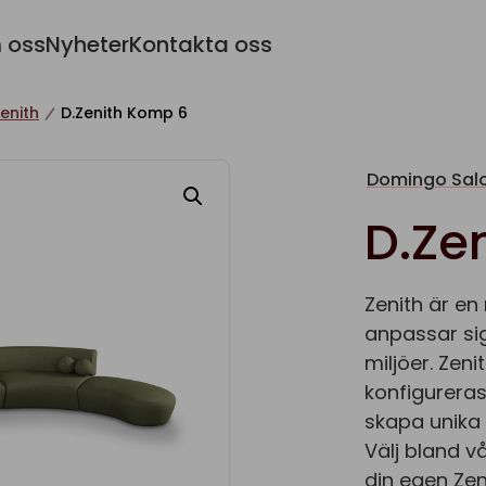
 oss
Nyheter
Kontakta oss
enith
D.Zenith Komp 6
Domingo Salo
D.Ze
Zenith är en
anpassar sig
miljöer. Zen
konfigureras
skapa unika 
Välj bland v
din egen Zen